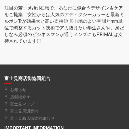
注目の若手stylist在籍で、あなたに似合うデザイン＆ケア
をご提案！女性からは人気のアディクシーカラーと最新ミ
ルボンTrが効果大と高い支持◎ 居心地のよい空間とmm単
位で調整するカット技術でアカ抜けたい学生さんや、身だ
しなみ必須のビジネスマンが通うメンズにもPRIMALは支
持されています◎
富士見商店街協同組合
お知らせ
店舗紹介
富士見マップ
富士見周辺案内
富士見商店街協同組合
IMPORTANT INFORMATION